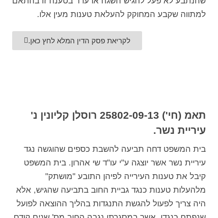
שהנתבע לא פעל להגיש השגה או ערר בטענה זו בהתאם
למתווה שקבע המחוקק להעלאת טענות מעין אלו.
לקריאת פסק הדין המלא לחץ כאן.
תאמ (חי') 25802-09-13 רוסלן קליונין נ'
עיריית נשר.
בית המשפט דחה תביעה להשבת כספים שהוגשה נגד
עיריית נשר אשר יוצגה ע"י עו"ד שי אהרון. בית המשפט
קיבל את טענות העירייה לפיהן התובע "מושתק"
מלהעלות טענות כנגד גביית החוב בתביעה שהגיש, אלא
היה צריך לפעול להגשת התנגדות בהליך ההוצאה לפועל
שנפתח כנגדו, אשר במסגרתו נגבה החוב מס' שנים קודם