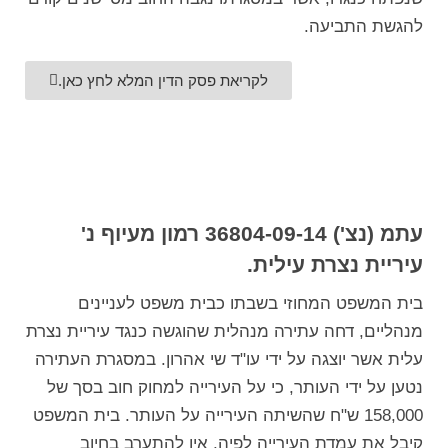
להגשת התביעה.
לקריאת פסק הדין המלא לחץ כאן.
עתמ (נצ') 36804-09-14 רמון מעיוף נ'
עיריית נצרת עילית.
בית המשפט המחוזי בשבתו כבית משפט לעניינים
מנהליים, דחה עתירה מנהלית שהוגשה כנגד עיריית נצרת
עלית אשר יוצגה על ידי עו"ד שי אהרון. במסגרת העתירה
נטען על ידי העותר, כי על העירייה למחוק חוב בסך של
158,000 ש"ח שהשיתה העירייה על העותר. בית המשפט
קיבל את עמדת העירייה לפיה, אין להתערב בחיוב